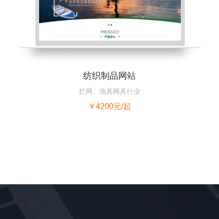
纺织制品网站
拦网、渔具网具行业
￥4200元/起