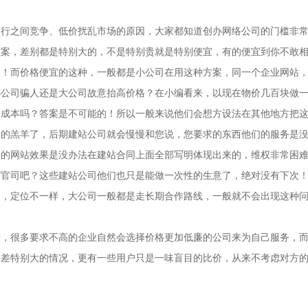
同行之间竞争、低价扰乱市场的原因，大家都知道创办网络公司的门槛非
方案，差别都是特别大的，不是特别贵就是特别便宜，有的便宜到你不敢
！而价格便宜的这种，一般都是小公司在用这种方案，同一个企业网站，
小公司骗人还是大公司故意抬高价格？在小编看来，以现在物价几百块做
们成本吗？答案是不可能的！所以一般来说他们会想方设法在其他地方把
宰的羔羊了，后期建站公司就会慢慢和您说，您要求的东西他们的服务是
来的网站效果是没办法在建站合同上面全部写明体现出来的，维权非常困
打官司吧？这些建站公司他们也只是能做一次性的生意了，绝对没有下次
司，定位不一样，大公司一般都是走长期合作路线，一般就不会出现这种
争，很多要求不高的企业自然会选择价格更加低廉的公司来为自己服务，
相差特别大的情况，更有一些用户只是一味盲目的比价，从来不考虑对方