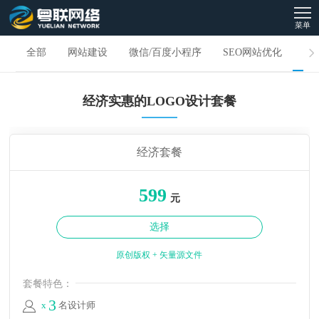
菜单
全部
网站建设
微信/百度小程序
SEO网站优化
L
经济实惠的LOGO设计套餐
经济套餐
599
元
选择
原创版权 + 矢量源文件
套餐特色：
3
x
名设计师