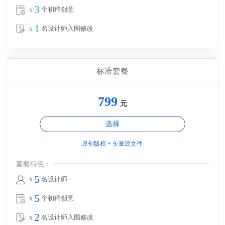
3
x
个初稿创意
1
x
名设计师入围修改
标准套餐
799
元
选择
原创版权 + 矢量源文件
套餐特色：
5
x
名设计师
5
x
个初稿创意
2
x
名设计师入围修改