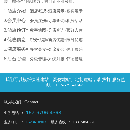
装、增强企业影响力，提升企业业务量。
1.酒店介绍=
酒店概况»酒店展示»客房展示
2.会员中心=
会员注册»订单查询»积分活动
3.酒店预订=
数字地图»分店查询»预订入住
4.优惠信息=
积分优惠»新店优惠»限时优惠
5.酒店服务=
餐饮美食»会议宴会»休闲娱乐
6.后台管理=
分级管理»系统对接»评论管理
拨打 服务热
线：157-6796-4368
联系我们 | Contact
157-6796-4368
业务电话
：
业务Q Q
：
1628610903
服务热线
：
138-2484-2765