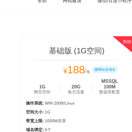
全部
网站建设
微信/百度小程序
热销
基础版 (1G空间)
188
¥
/
建网站送域名
年
MSSQL
1G
20G
100M
网页空间
每月流量
数据库配置
操作系统:
WIN 2008/Linux
空间大小:
1G
带宽上限:
1000M共享
域名绑定:
5个