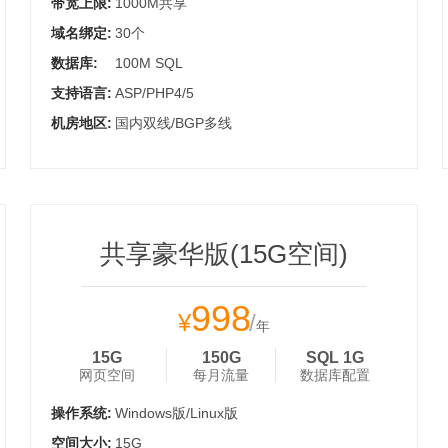
带宽上限:
1000M共享
域名绑定:
30个
数据库:
100M SQL
支持语言:
ASP/PHP4/5
机房地区:
国内双线/BGP多线
共享豪华版(15G空间)
998
¥
/
年
15G
150G
SQL 1G
网页空间
每月流量
数据库配置
操作系统:
Windows版/Linux版
空间大小:
15G