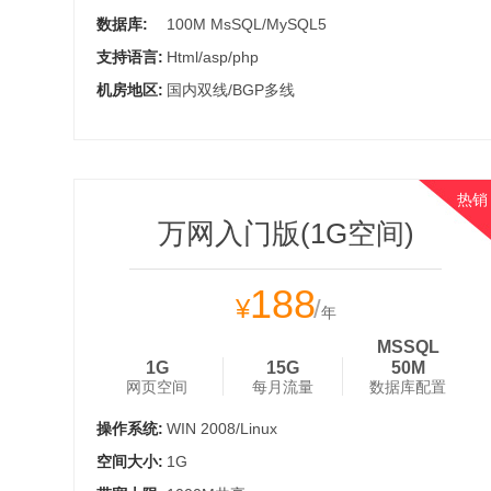
数据库:
100M MsSQL/MySQL5
支持语言:
Html/asp/php
机房地区:
国内双线/BGP多线
热销
万网入门版(1G空间)
188
¥
/
年
MSSQL
1G
15G
50M
网页空间
每月流量
数据库配置
操作系统:
WIN 2008/Linux
空间大小:
1G