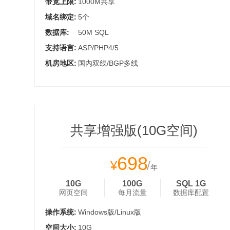
带宽上限:
1000M共享
域名绑定:
5个
数据库:
50M SQL
支持语言:
ASP/PHP4/5
机房地区:
国内双线/BGP多线
共享增强版(10G空间)
698
¥
/
年
10G
100G
SQL 1G
网页空间
每月流量
数据库配置
操作系统:
Windows版/Linux版
空间大小:
10G