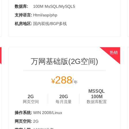
数据库:
100M MsSQL/MySQL5
支持语言:
Html/asp/php
机房地区:
国内双线/BGP多线
热销
万网基础版(2G空间)
288
¥
/
年
MSSQL
2G
20G
100M
网页空间
每月流量
数据库配置
操作系统:
WIN 2008/Linux
网页空间:
2G