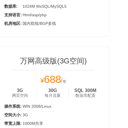
数据库:
1024M MsSQL/MySQL5
支持语言:
Html/asp/php
机房地区:
国内双线/BGP多线
万网高级版(3G空间)
688
¥
/
年
3G
30G
SQL 300M
网页空间
每月流量
数据库配置
操作系统:
WIN 2008/Linux
空间大小:
3G
带宽上限:
1000M共享