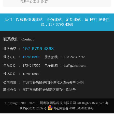
帮助中心 2018-10-27
拨打 服务热
线：157-6796-4368
联系我们 | Contact
157-6796-4368
业务电话
：
业务Q Q
：
1628610903
服务热线
：
138-2484-2765
售后Q Q
：
1754247555
电子邮箱
：
hc@gzhchl.com
技术Q Q
：
1628610903
公司总部
：
广州市番禺区钟韵路68号沃德商务中心408
驻点办公
：
湛江市赤坎区金城新区振兴中路38号
Copyright 2009-2025 广州粤联网络科技有限公司 All Rights Reserved
粤
ICP备2024232839号
粤公网安备 44011302002229号