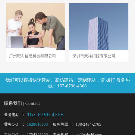
- 电子、护理 -
- 餐饮、美食 -
响应式
电脑版
手机版
广州靶向信息科技有限公司
深圳市天祥门控有限公司
- 营销、品牌 -
- 自动、门控 -
拨打 服务热
线：157-6796-4368
响应式
电脑版
手机版
联系我们 | Contact
157-6796-4368
业务电话
：
业务Q Q
：
1628610903
服务热线
：
138-2484-2765
售后Q Q
：
1754247555
电子邮箱
：
hc@gzhchl.com