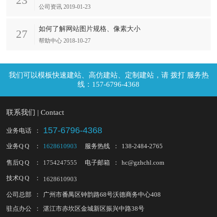
23
公司资讯 2019-01-23
如何了解网站图片规格、像素大小
27
帮助中心 2018-10-27
拨打 服务热
线：157-6796-4368
联系我们 | Contact
157-6796-4368
业务电话
：
业务Q Q
：
1628610903
服务热线
：
138-2484-2765
售后Q Q
：
1754247555
电子邮箱
：
hc@gzhchl.com
技术Q Q
：
1628610903
公司总部
：
广州市番禺区钟韵路68号沃德商务中心408
驻点办公
：
湛江市赤坎区金城新区振兴中路38号