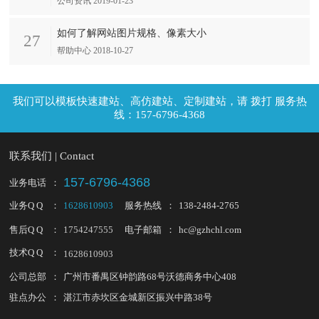
公司资讯 2019-01-23
如何了解网站图片规格、像素大小
27
帮助中心 2018-10-27
拨打 服务热
线：157-6796-4368
联系我们 | Contact
157-6796-4368
业务电话
：
业务Q Q
：
1628610903
服务热线
：
138-2484-2765
售后Q Q
：
1754247555
电子邮箱
：
hc@gzhchl.com
技术Q Q
：
1628610903
公司总部
：
广州市番禺区钟韵路68号沃德商务中心408
驻点办公
：
湛江市赤坎区金城新区振兴中路38号