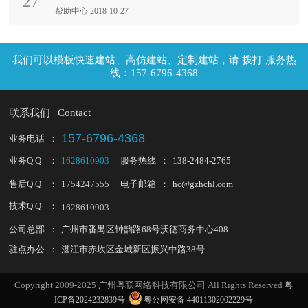
27
帮助中心 2018-10-27
拨打 服务热
线：157-6796-4368
联系我们 | Contact
157-6796-4368
业务电话
：
业务Q Q
：
1628610903
服务热线
：
138-2484-2765
售后Q Q
：
1754247555
电子邮箱
：
hc@gzhchl.com
技术Q Q
：
1628610903
公司总部
：
广州市番禺区钟韵路68号沃德商务中心408
驻点办公
：
湛江市赤坎区金城新区振兴中路38号
Copyright 2009-2025 广州粤联网络科技有限公司 All Rights Reserved
粤
ICP备2024232839号
粤公网安备 44011302002229号