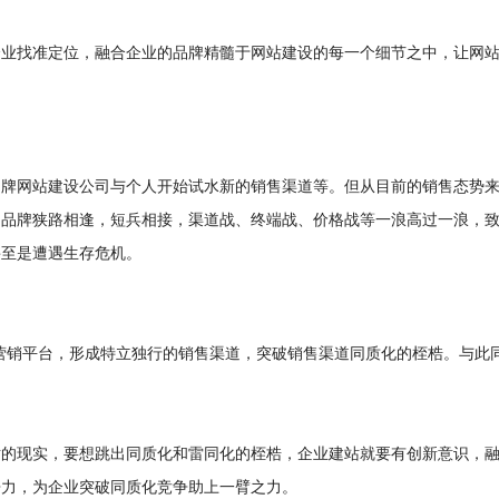
企业找准定位，融合企业的品牌精髓于网站建设的每一个细节之中，让网
品牌网站建设公司与个人开始试水新的销售渠道等。但从目前的销售态势
多品牌狭路相逢，短兵相接，渠道战、终端战、价格战等一浪高过一浪，
甚至是遭遇生存危机。
营销平台，形成特立独行的销售渠道，突破销售渠道同质化的桎梏。与此
对的现实，要想跳出同质化和雷同化的桎梏，企业建站就要有创新意识，
争力，为企业突破同质化竞争助上一臂之力。