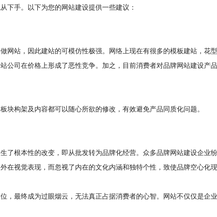
无从下手。以下为您的网站建设提供一些建议：
己做网站，因此建站的可模仿性极强。网络上现在有很多的模板建站，花
建站公司在价格上形成了恶性竞争。加之，目前消费者对品牌网站建设产
一板块构架及内容都可以随心所欲的修改，有效避免产品同质化问题。
发生了根本性的改变，即从批发转为品牌化经营。众多品牌网站建设企业
求外在视觉表现，而忽视了内在的文化内涵和独特个性，致使品牌空心化
定位，最终成为过眼烟云，无法真正占据消费者的心智。网站不仅仅是企