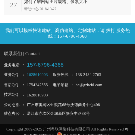
如何了解网站图片规格、像素大小
27
帮助中心 2018-10-27
拨打 服务热
线：157-6796-4368
联系我们 | Contact
157-6796-4368
业务电话
：
业务Q Q
：
1628610903
服务热线
：
138-2484-2765
售后Q Q
：
1754247555
电子邮箱
：
hc@gzhchl.com
技术Q Q
：
1628610903
公司总部
：
广州市番禺区钟韵路68号沃德商务中心408
驻点办公
：
湛江市赤坎区金城新区振兴中路38号
Copyright 2009-2025 广州粤联网络科技有限公司 All Rights Reserved
粤