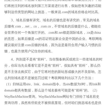
们将抢注到的域名放到第三方渠道进行出售，假如您有兴趣的话能
够到这些类型的网站上挑选，一般来说.com的域名价格会对比高。
3、域名后缀有讲究。域名的后缀也是有讲究的，常见的域名
后缀有.com，.net，.cn，.com.cn，不管域名的后缀是什么，都能在
全世界任何一个角落打开的。.com和.net都是国际域名，.cn是china
的意思，如果后缀是.cn的话证明这家企业是中国的企业。粤联网络
建议最好注册.com后缀的域名，因为这是最符合用户输入习惯的后
缀，也最方便用户记住你的域名。
4、判别是不是有“前科”。当你预备购买或抢注一些老域名的时
分，你应当先去看看它是不是有“前科”。假如具有“前科”，那么仍
是不主张去购买它，由于它将对您的新站形成极大的不良影响。怎
么判别域名是不是被惩罚过呢？粤联网络列出以下几个方法：
（1）归纳运用site、link、domain指令。当site数据为0时，而link和
domain都具有数据，那么这个域名极有可能是有“前科”的。（2）
WayBackMachine查询。WayBackMachine网站专门供给了域名前史
查询功用，虽然有些前史不被彻底显现，但对咱们挑选域名也是供