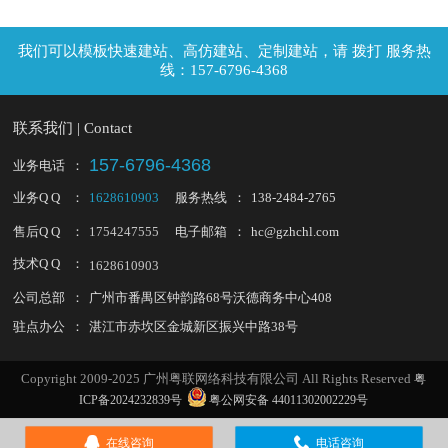
拨打 服务热
线：157-6796-4368
联系我们 | Contact
157-6796-4368
业务电话
：
业务Q Q
：
1628610903
服务热线
：
138-2484-2765
售后Q Q
：
1754247555
电子邮箱
：
hc@gzhchl.com
技术Q Q
：
1628610903
公司总部
：
广州市番禺区钟韵路68号沃德商务中心408
驻点办公
：
湛江市赤坎区金城新区振兴中路38号
Copyright 2009-2025 广州粤联网络科技有限公司 All Rights Reserved
粤
ICP备2024232839号
粤公网安备 44011302002229号


在线咨询
电话咨询