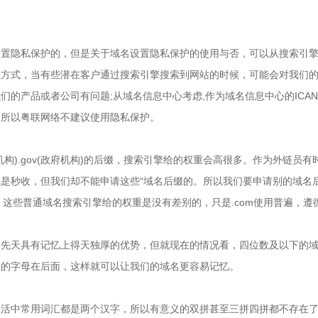
设置隐私保护的，但是关于域名设置隐私保护的使用与否，可以从搜索引
系方式，当有些潜在客户通过搜索引擎搜索到网站的时候，可能会对我们
们的产品或者公司有问题;从域名信息中心考虑,作为域名信息中心的ICA
。所以粤联网络不建议使用隐私保护。
育机构).gov(政府机构)的后缀，搜索引擎给的权重会高很多。作为外链
秒收，但我们却不能申请这些“域名后缀的。所以我们要申请别的域名后缀，常
，这些普通域名搜索引擎给的权重是没有差别的，只是.com使用普遍，
，先天具有记忆上得天独厚的优势，但就现在的情况看，四位数及以下的
义的字母在后面，这样就可以让我们的域名更容易记忆。
生活中常用词汇都是两个汉字，所以有意义的双拼甚至三拼四拼都不存在