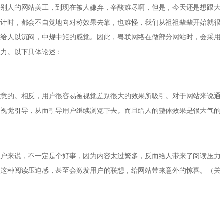
弃别人的网站美工，到现在被人嫌弃，辛酸难尽啊，但是，今天还是想跟
设计时，都会不自觉地向对称效果去靠，也难怪，我们从祖祖辈辈开始就
反给人以沉闷，中规中矩的感觉。因此，粤联网络在做部分网站时，会采
活力。以下具体论述：
注意的。相反，用户很容易被视觉差别很大的效果所吸引。对于网站来说
的视觉引导，从而引导用户继续浏览下去。而且给人的整体效果是很大气
用户来说，不一定是个好事，因为内容太过繁多，反而给人带来了阅读压
少这种阅读压迫感，甚至会激发用户的联想，给网站带来意外的惊喜。（