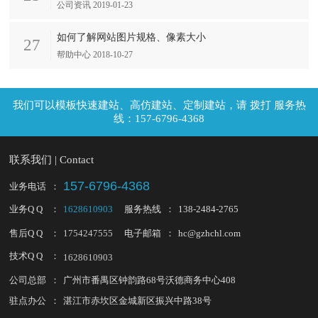
公司资讯 2019-01-23
如何了解网站图片规格、像素大小
27
帮助中心 2018-10-27
拨打 服务热
线：157-6796-4368
联系我们 | Contact
157-6796-4368
业务电话
：
业务Q Q
：
1628610903
服务热线
：
138-2484-2765
售后Q Q
：
1754247555
电子邮箱
：
hc@gzhchl.com
技术Q Q
：
1628610903
公司总部
：
广州市番禺区钟韵路68号沃德商务中心408
驻点办公
：
湛江市赤坎区金城新区振兴中路38号