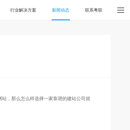
行业解决方案
新闻动态
联系粤联
网站，那么怎么样选择一家靠谱的建站公司就