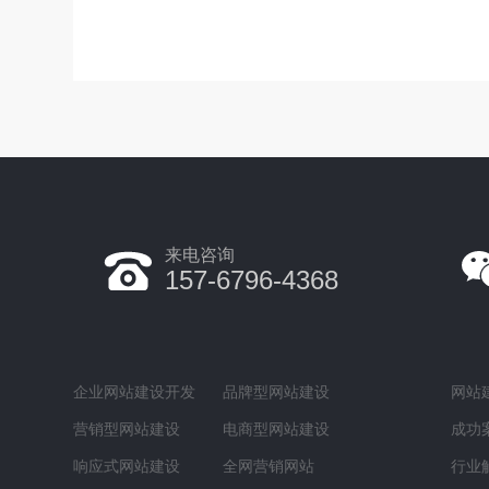
来电咨询
157-6796-4368
企业网站建设开发
品牌型网站建设
网站
营销型网站建设
电商型网站建设
成功
响应式网站建设
全网营销网站
行业