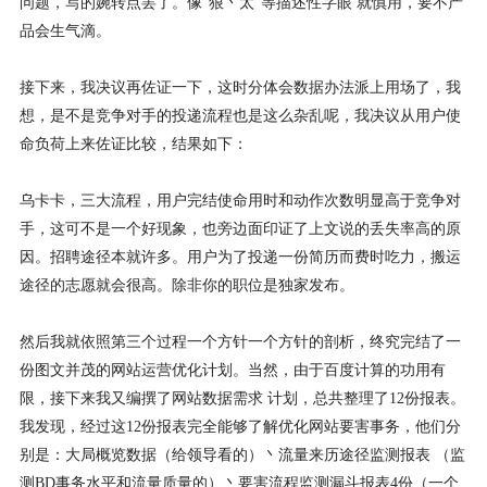
问题，写的婉转点罢了。像“狠丶太”等描述性字眼 就慎用，要不产
品会生气滴。
接下来，我决议再佐证一下，这时分体会数据办法派上用场了，我
想，是不是竞争对手的投递流程也是这么杂乱呢，我决议从用户使
命负荷上来佐证比较，结果如下：
乌卡卡，三大流程，用户完结使命用时和动作次数明显高于竞争对
手，这可不是一个好现象，也旁边面印证了上文说的丢失率高的原
因。招聘途径本就许多。用户为了投递一份简历而费时吃力，搬运
途径的志愿就会很高。除非你的职位是独家发布。
然后我就依照第三个过程一个方针一个方针的剖析，终究完结了一
份图文并茂的网站运营优化计划。当然，由于百度计算的功用有
限，接下来我又编撰了网站数据需求 计划，总共整理了12份报表。
我发现，经过这12份报表完全能够了解优化网站要害事务，他们分
别是：大局概览数据（给领导看的）丶流量来历途径监测报表 （监
测BD事务水平和流量质量的）丶要害流程监测漏斗报表4份（一个