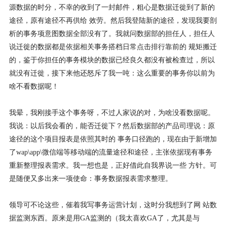
源数据的时分，不幸的收到了一封邮件，粗心是数据迁徙到了新的
途径，原有途径不再供给 效劳。然后我登陆新的途径，发现我要剖
析的事务项意图数据全部没有了。我就问数据部的担任人，担任人
说迁徙的数据都是依据相关事务搭档日常点击排行靠前的 规矩搬迁
的，鉴于你担任的事务模块的数据已经良久都没有被检查过，所以
就没有迁徙，接下来他还怒斥了我一吨：这么重要的事务你以前为
啥不看数据呢！
我晕，我刚接手这个事务呀，不过人家说的对，为啥没看数据呢。
我说：以后我会看的，能否迁徙下？然后数据部的产品司理说：原
途径的这个项目报表是依照其时的 事务口径跑的，现在由于新增加
了wap\app\微信端等移动端的流量途径和途径，主张依据现有事务
重新整理报表需求。我一想也是，正好借此自我界说一些 方针。可
是随便又多出来一项使命：事务数据报表需求整理。
领导可不论这些，催着我写事务运营计划，这时分我想到了网 站数
据监测东西。原来是用GA监测的（我太喜欢GA了，尤其是与