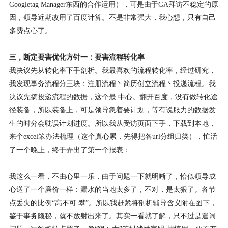
Googletag Manager东西的合作运用），可是由于GA拜访不稳定的原
因，领导近期改用了百度计算。不是非常强大，我心想，只有自己
多费点心了。
三，断定要害优化方针一：要害流程转化率
我决议先从转化率下手剖析。我最喜欢的流程转化率，经过研究，
我发现事务流程分三块：注册流程丶简历创立流程丶投递流程。我
决议先搞投递流程的数据，这个最 中心。翻开百度，没有做转化途
径装备，所以装备上，可是领导急着要计划，等有说服力的数据发
生的时分会耽误计划进度。所以我从受访页面下手，下载到本地，
来个excel笨办法梳理（这个真心累，先得把各url分组归类），忙活
了一个晚上，终于弄出了第一个报表：
我这么一看，不由心里一乐，由于问题一下就明晰了，恰似领导成
心送了一个廉价一样：漏水的当地太多了，不对，是太狠了。各节
点丢失的比例“高不可 攀”。所以我赶紧将剖析辅导含义附在图下，
鉴于事务隐秘，就不放射出来了。其实一看就了解，只不过是遣词