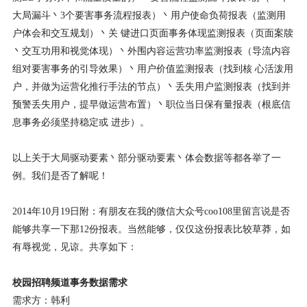
大局漏斗丶3个要害事务流程报表）丶用户使命负荷报表（监测用
户体会和交互规划）丶关 键进口页面事务体现监测报表（页面案牍
丶交互功用和视觉体现）丶外围内容运营功率监测报表（导流内容
组对要害事务的引导效果）丶用户价值监测报表（找到核 心活泼用
户，并做为运营化推行手法的节点）丶丢失用户监测报表（找到并
预警丢失用户，提早做运营布置）丶职位当日保有量报表（根底信
息事务必须坚持稳定或 进步）。
以上关于大局驱动要素丶部分驱动要素丶体会数据等都各举了一
例。我们是否了解呢！
2014年10月19日附：有朋友在我的微信大众号coo108里留言说是否
能够共享一下那12份报表。当然能够，仅仅这份报表比较草莽，如
有辱视觉，见谅。共享如下：
校园招聘频道事务数据需求
需求方：韩利