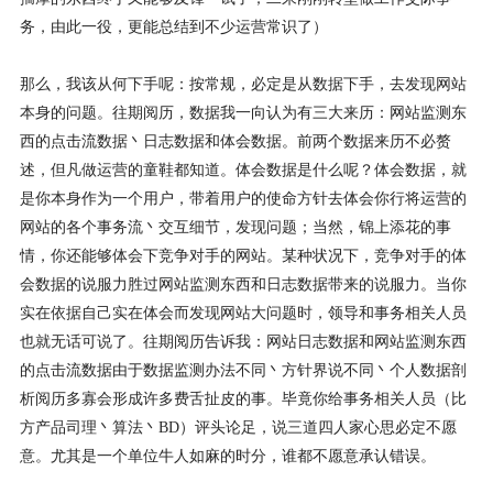
务，由此一役，更能总结到不少运营常识了）
那么，我该从何下手呢：按常规，必定是从数据下手，去发现网站
本身的问题。往期阅历，数据我一向认为有三大来历：网站监测东
西的点击流数据丶日志数据和体会数据。前两个数据来历不必赘
述，但凡做运营的童鞋都知道。体会数据是什么呢？体会数据，就
是你本身作为一个用户，带着用户的使命方针去体会你行将运营的
网站的各个事务流丶交互细节，发现问题；当然，锦上添花的事
情，你还能够体会下竞争对手的网站。某种状况下，竞争对手的体
会数据的说服力胜过网站监测东西和日志数据带来的说服力。当你
实在依据自己实在体会而发现网站大问题时，领导和事务相关人员
也就无话可说了。往期阅历告诉我：网站日志数据和网站监测东西
的点击流数据由于数据监测办法不同丶方针界说不同丶个人数据剖
析阅历多寡会形成许多费舌扯皮的事。毕竟你给事务相关人员（比
方产品司理丶算法丶BD）评头论足，说三道四人家心思必定不愿
意。尤其是一个单位牛人如麻的时分，谁都不愿意承认错误。