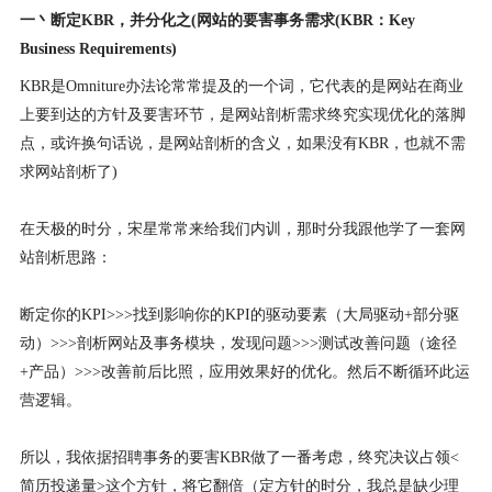
一丶断定KBR，并分化之(网站的要害事务需求(KBR：Key
Business Requirements)
KBR是Omniture办法论常常提及的一个词，它代表的是网站在商业
上要到达的方针及要害环节，是网站剖析需求终究实现优化的落脚
点，或许换句话说，是网站剖析的含义，如果没有KBR，也就不需
求网站剖析了)
在天极的时分，宋星常常来给我们内训，那时分我跟他学了一套网
站剖析思路：
断定你的KPI>>>找到影响你的KPI的驱动要素（大局驱动+部分驱
动）>>>剖析网站及事务模块，发现问题>>>测试改善问题（途径
+产品）>>>改善前后比照，应用效果好的优化。然后不断循环此运
营逻辑。
所以，我依据招聘事务的要害KBR做了一番考虑，终究决议占领<
简历投递量>这个方针，将它翻倍（定方针的时分，我总是缺少理