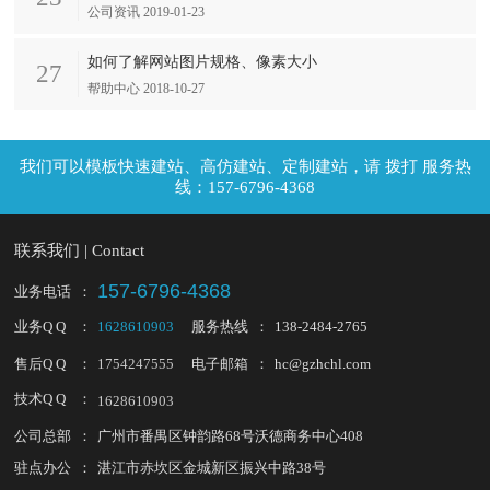
公司资讯 2019-01-23
如何了解网站图片规格、像素大小
27
帮助中心 2018-10-27
拨打 服务热
线：157-6796-4368
联系我们 | Contact
157-6796-4368
业务电话
：
业务Q Q
：
1628610903
服务热线
：
138-2484-2765
售后Q Q
：
1754247555
电子邮箱
：
hc@gzhchl.com
技术Q Q
：
1628610903
公司总部
：
广州市番禺区钟韵路68号沃德商务中心408
驻点办公
：
湛江市赤坎区金城新区振兴中路38号